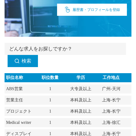
履歴書・プロフィールを登録
検索
职位名称
职位数量
学历
工作地点
ABS営業
1
大专及以上
广州-天河
営業主任
1
本科及以上
上海-长宁
プロジェクト
1
本科及以上
上海-长宁
担当
Medical writer
1
本科及以上
上海-徐汇
ディスプレイ
1
本科及以上
上海-长宁