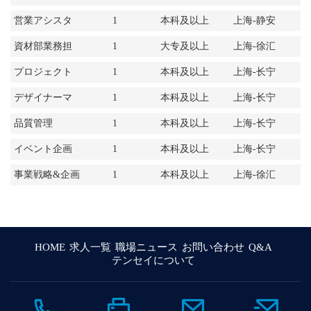
材料営業
営業アシスタ
1
本科及以上
上海-静安
ント
資材部業務担
1
大专及以上
上海-徐汇
当
プロジェクト
1
本科及以上
上海-长宁
管理
デザイナーマ
1
本科及以上
上海-长宁
ネージャー
品質管理
1
本科及以上
上海-长宁
イベント企画
1
本科及以上
上海-长宁
事業戦略&企画
1
本科及以上
上海-徐汇
マネージャー
HOME
求人一覧
職場ニュース
お問い合わせ
Q&A
テンセイについて